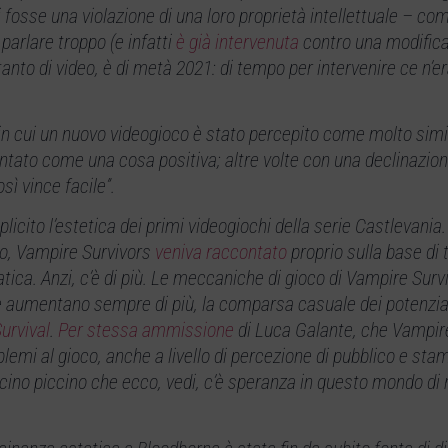
sse una violazione di una loro proprietà intellettuale – co
parlare troppo (e infatti
è già intervenuta
contro una modifica
anto di video, è di metà 2021: di tempo per intervenire ce n’e
i in cui un nuovo videogioco è stato percepito come molto simi
ntato come una cosa positiva; altre volte con una declinazio
sì vince facile”.
icito l’estetica dei primi videogiochi della serie Castlevania
o, Vampire Survivors
veniva raccontato
proprio sulla base di 
ca. Anzi, c’è di più. Le meccaniche di gioco di Vampire Survi
he aumentano sempre di più, la comparsa casuale dei potenzi
urvival
.
Per stessa ammissione
di Luca Galante, che Vampir
blemi al gioco, anche a livello di percezione di pubblico e sta
cino piccino che ecco, vedi, c’è speranza in questo mondo di 