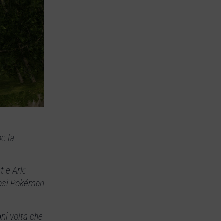
be la
t e Ark:
amosi Pokémon
ni volta che