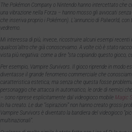
The Pokémon Company o Nintendo hanno intercettato che ci fo
una vibrazione nella Forza – hanno mosso gli avvocati senza 
che inseriva proprio i Pokémon). L’annuncio di Palworld, con t
vedremo.
Mi interessa di più, invece, ricostruire alcuni esempi recent
qualcos’altro che già conoscevamo. A volte ciò è stato racco
vista più negativa: come a dire “sta copiando questo gioco, co
Per esempio, Vampire Survivors. Il gioco riprende in modo espl
diventasse il grande fenomeno commerciale che conosciam
caratteristica estetica; ma senza che questa fosse problemati
personaggio che attacca in automatico, le orde di nemici c
– sono riprese esplicitamente dal videogioco mobile
Magic S
lo ha creato. Le due “ispirazioni” non hanno creato grossi pro
Vampire Survivors è diventato la bandiera del videogioco “pic
multinazionali”.