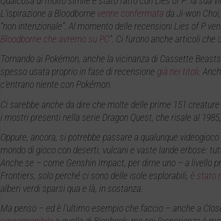
Qualcosa di molto simile è stato fatto con Lies of P: la sua v
L’ispirazione a Bloodborne
venne confermata
da Ji-won Choi, 
“non intenzionale”. Al momento delle recensioni Lies of P venn
Bloodborne che avremo su PC
”. Ci furono anche articoli che
Tornando ai Pokémon, anche la vicinanza di Cassette Beasts 
spesso usata proprio in fase di recensione
già
nei titoli
. Anc
c’entrano niente con Pokémon.
Ci sarebbe anche da dire che molte delle prime 151 creature
i mostri presenti nella serie Dragon Quest, che risale al 1985
Oppure, ancora, si potrebbe passare a qualunque videogioco
mondo di gioco con deserti, vulcani e vaste lande erbose: tutt
Anche se – come Genshin Impact, per dirne uno – a livello pra
Frontiers, solo perché ci sono delle isole esplorabili,
è stato 
alberi verdi sparsi qua e là, in sostanza.
Ma penso – ed è l’ultimo esempio che faccio – anche a Close 