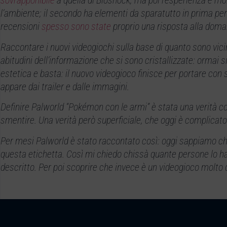
sovrapponibile
a quella di Bioshock; ma poi l’esperienza è mol
l’ambiente; il secondo ha elementi da sparatutto in prima pe
recensioni
spesso
sono state
proprio una risposta alla doma
Raccontare i nuovi videogiochi sulla base di quanto sono vici
abitudini dell’informazione che si sono cristallizzate: ormai 
estetica e basta: il nuovo videogioco finisce per portare con
appare dai trailer e dalle immagini.
Definire Palworld “Pokémon con le armi” è stata una verità co
smentire. Una verità però superficiale, che oggi è complicato
Per mesi Palworld è stato raccontato così: oggi sappiamo che h
questa etichetta. Così mi chiedo chissà quante persone lo h
descritto. Per poi scoprire che invece è un videogioco molto 