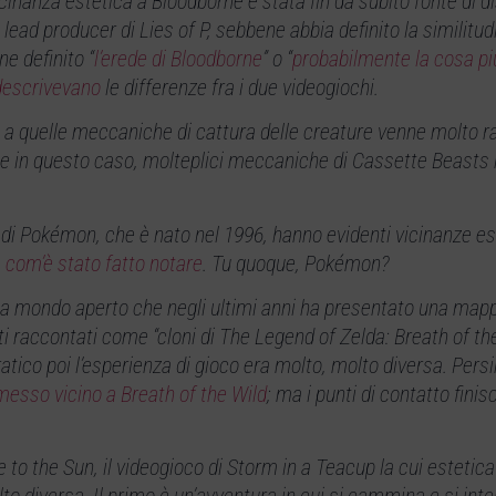
icinanza estetica a Bloodborne è stata fin da subito fonte di d
lead producer di Lies of P, sebbene abbia definito la similitu
e definito “
l’erede di Bloodborne
” o “
probabilmente la cosa più
descrivevano
le differenze fra i due videogiochi.
a quelle meccaniche di cattura delle creature venne molto r
he in questo caso, molteplici meccaniche di Cassette Beasts
 di Pokémon, che è nato nel 1996, hanno evidenti vicinanze e
,
com’è stato fatto notare
. Tu quoque, Pokémon?
 a mondo aperto che negli ultimi anni ha presentato una map
i raccontati come “cloni di The Legend of Zelda: Breath of the
tico poi l’esperienza di gioco era molto, molto diversa. Pers
messo vicino a Breath of the Wild
; ma i punti di contatto finis
to the Sun, il videogioco di Storm in a Teacup la cui estetic