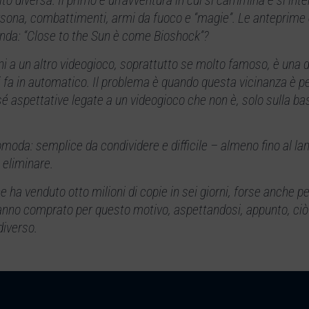
to diversa. Il primo è un’avventura in cui si cammina e si int
rsona, combattimenti, armi da fuoco e “magie”. Le anteprime 
nda: “Close to the Sun è come Bioshock”?
ni a un altro videogioco, soprattutto se molto famoso, è una d
si fa in automatico. Il problema è quando questa vicinanza è p
 sé aspettative legate a un videogioco che non è, solo sulla b
moda: semplice da condividere e difficile – almeno fino al la
 eliminare.
a venduto otto milioni di copie in sei giorni, forse anche per
anno comprato per questo motivo, aspettandosi, appunto, ciò
diverso.