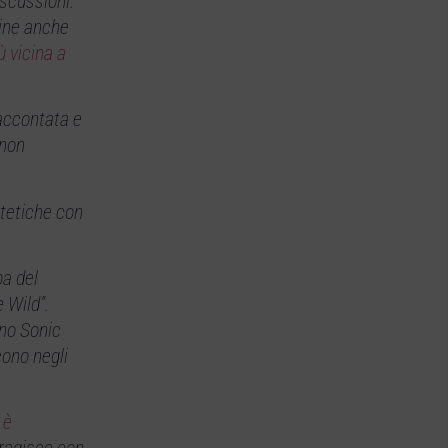
iscussioni.
dine anche
 vicina a
accontata e
 non
stetiche con
pa del
 Wild”.
ino Sonic
cono negli
a
è