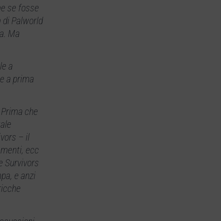
me se fosse
 di Palworld
ra. Ma
le a
ne a prima
. Prima che
tale
vors – il
amenti, ecc
e Survivors
mpa, e anzi
ricche