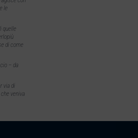
eragisce con
e le
i quelle
erlopiù
ase di come
ncio – da
 via di
 che veniva