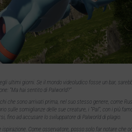
gli ultimi giorni. Se il mondo videoludico fosse un bar, sareb
one: “Ma hai sentito di Palworld?”
iochi che sono arrivati prima, nel suo stesso genere, come Rus
io sulle somiglianze delle sue creature, i “Pal”, con i più f
i, fino ad accusare lo sviluppatore di Palworld di plagio.
 e ispirazione. Come osservatore, posso solo far notare che og