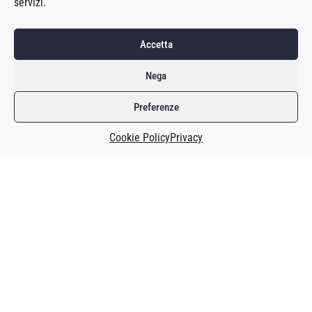
servizi.
Accetta
Nega
Preferenze
Cookie Policy
Privacy
Alla fine è fatta. Venerdì l’autorità antitrust britannica, la
Competition and Markets Authority,
ha
approvato
l’acquisizione di Activision Blizzard da parte di
Microsoft. E poche ore dopo
è diventato ufficiale
: Activision,
Blizzard e King ora sono parte di Microsoft.
Breve riassunto delle puntate precedenti.
La Commissione Europea aveva già approvato la prima
versione dell’acquisizione, dopo che Microsoft aveva stretto
accordi con vari fornitori di servizi di cloud gaming, di cui