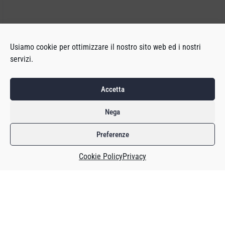
Usiamo cookie per ottimizzare il nostro sito web ed i nostri
servizi.
Accetta
Nega
Preferenze
Cookie Policy
Privacy
Riflettendo sui licenziamenti – che sono stati una costante
nell’industria durante lo scorso anno e temo continueranno
quest’anno – mi sono tornate in mente le parole che l’ex
presidente di Nintendo Satoru Iwata, scomparso nel