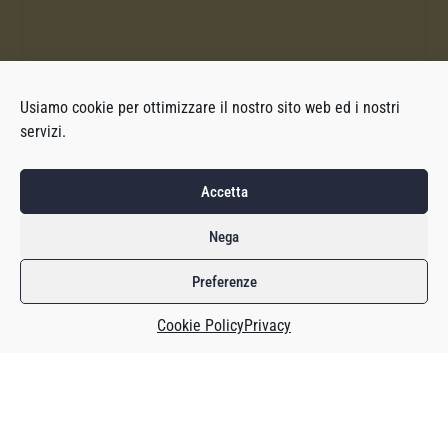
Usiamo cookie per ottimizzare il nostro sito web ed i nostri
servizi.
Accetta
Nega
Preferenze
Cookie Policy
Privacy
Il videogioco mobile Monster Hunter Now, che è sviluppato