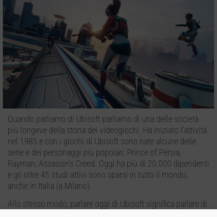
Quando parliamo di Ubisoft parliamo di una delle società
più longeve della storia dei videogiochi. Ha iniziato l’attività
nel 1985 e con i giochi di Ubisoft sono nate alcune delle
serie e dei personaggi più popolari: Prince of Persia,
Rayman, Assassin’s Creed. Oggi ha più di 20.000 dipendenti
e gli oltre 45 studi attivi sono sparsi in tutto il mondo,
anche in Italia (a Milano).
Allo stesso modo, parlare oggi di Ubisoft significa parlare di
una delle società del settore che sta vivendo più difficoltà: