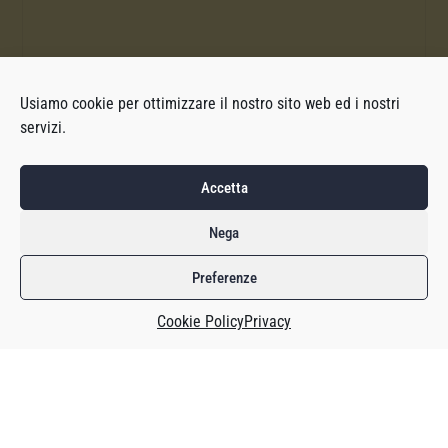
Usiamo cookie per ottimizzare il nostro sito web ed i nostri
servizi.
Accetta
Nega
Preferenze
Cookie Policy
Privacy
Microsoft e Sony hanno presentato i loro risultati trimestrali.
Per quel che riguarda Xbox, i ricavi
sono
cresciuti del 16%,
soprattutto grazie alle vendite di Xbox Series X e Series S