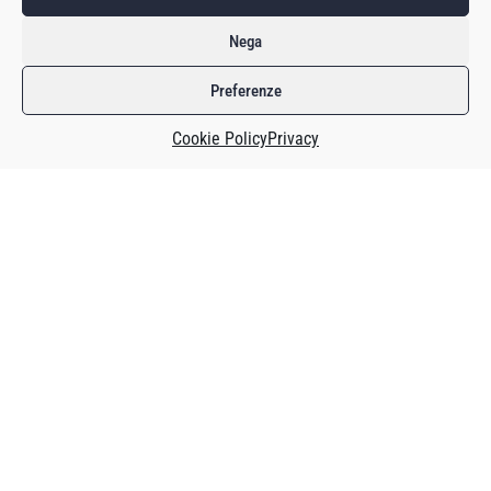
Nega
Preferenze
Cookie Policy
Privacy
Un videogioco mobile, intitolato War of Heroes – The PDF
Game, sta contribuendo a raccogliere fondi per finanziare il
gruppo (People’s Defence Force o PDF, appunto) che si sta
ribellando contro la giunta militare che governa il Myanmar
dal 2021, ha raccontato un articolo pubblicato dalla
BBC
.
Al momento della pubblicazione dell’articolo il videogioco
aveva raccolto 508 mila dollari con una media, quindi, di