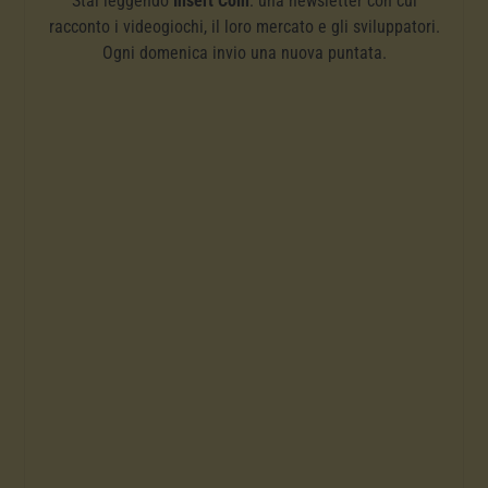
Stai leggendo
Insert Coin
: una newsletter con cui
racconto i videogiochi, il loro mercato e gli sviluppatori.
Ogni domenica invio una nuova puntata.