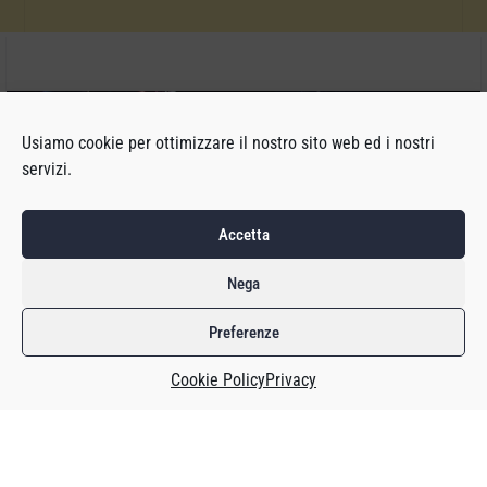
Usiamo cookie per ottimizzare il nostro sito web ed i nostri
servizi.
Accetta
Nega
Preferenze
Un resoconto pubblicato da
Video Game Chronicles
, basato
Cookie Policy
Privacy
sul racconto di alcuni sviluppatori, e dallo youtuber
Volound
ha riassunto perché SEGA ha cancellato Hyenas e
cosa non ha funzionato durante lo sviluppo.