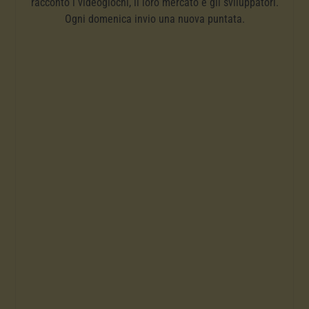
racconto i videogiochi, il loro mercato e gli sviluppatori.
Ogni domenica invio una nuova puntata.