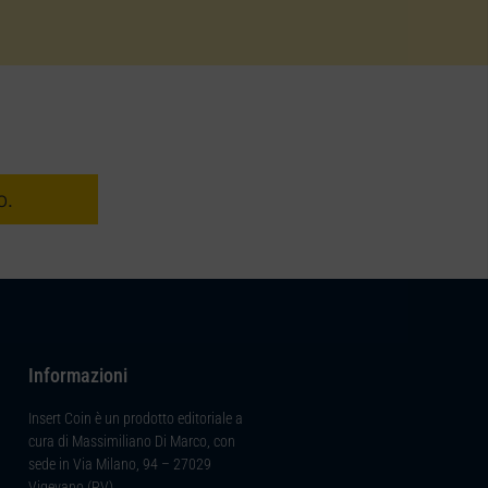
o.
Informazioni
Insert Coin è un prodotto editoriale a
cura di Massimiliano Di Marco, con
sede in Via Milano, 94 – 27029
Vigevano (PV).