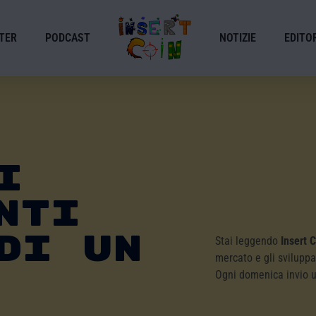
TER
PODCAST
NOTIZIE
EDITOR
i
nti
Di Un
Stai leggendo
Insert 
mercato e gli sviluppa
Ogni domenica invio 