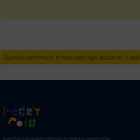
Questo contenuto è riservato agli abbonati o agl
Insert Coin è un prodotto editoriale che dedica le caratteristiche