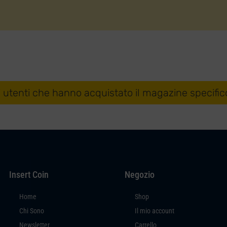
i utenti che hanno acquistato il magazine specific
Insert Coin
Negozio
Home
Shop
Chi Sono
Il mio account
Newsletter
Carrello