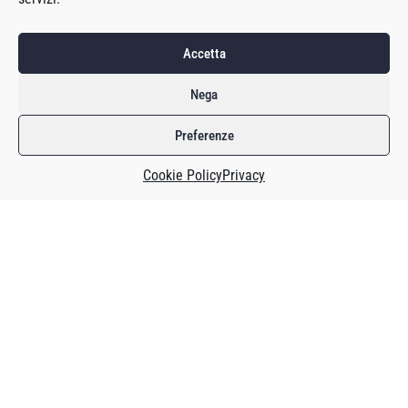
Accetta
Nega
Preferenze
Questo contenuto è riservato agli abbonati o agli
utenti che hanno acquistato il magazine
Cookie Policy
Privacy
specifico.
Insert Coin è un prodotto editoriale che dedica le caratteristiche del
giornalismo (i fatti, gli approfondimenti e le interviste) a un’informazione
più curata per raccontare le variegate situazioni dell’industria dei
videogiochi.