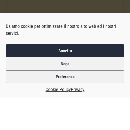
Usiamo cookie per ottimizzare il nostro sito web ed i nostri
servizi.
Accetta
Nega
Preferenze
Cookie Policy
Privacy
Oggi mi prendo una pausa dall’attualità. D’altronde,
l’industria è perlopiù dormiente: focalizzata sulle