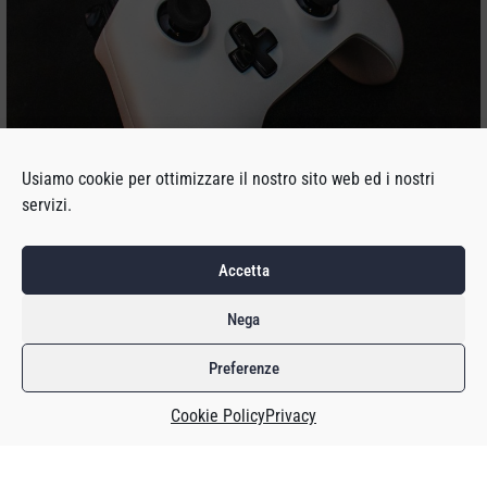
Usiamo cookie per ottimizzare il nostro sito web ed i nostri
servizi.
Accetta
C’è una cultura che ruota attorno al videogioco basata su
Nega
un’idea quasi ancestrale del mezzo. Un’idea che non è
infondata; ma che racconta solo una porzione del videogioco
Preferenze
e lo fa, peraltro, escludendo la naturale evoluzione che il
mezzo ha avuto nel corso degli ultimi trent’anni, forse anche
Cookie Policy
Privacy
di più.
Mi sto riferendo all’idea che i “videogiochi veri” siano quelli