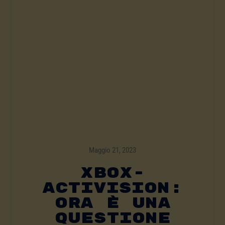
Maggio 21, 2023
XBOX-
ACTIVISION:
ORA È UNA
QUESTIONE